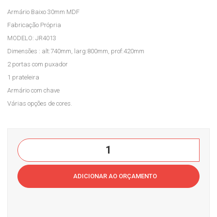
Armário Baixo 30mm MDF
Pain
15
Fabricação Própria
el
mm
MODELO: JR4013
JR4
MD
Dimensões : alt:740mm, larg:800mm, prof:420mm
003
F
2 portas com puxador
Cas
Cas
1 prateleira
a
a
Armário com chave
do
do
Várias opções de cores.
Esc
Esc
ritór
ritór
io
io
Armário
Baixo
30mm
ADICIONAR AO ORÇAMENTO
MDF
quantidade