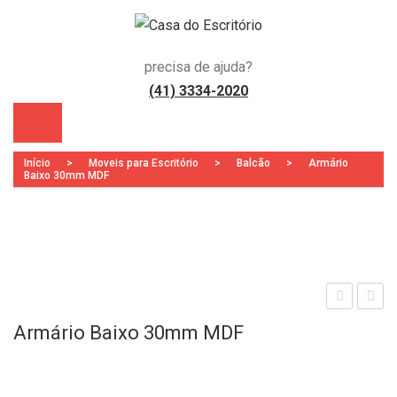
precisa de ajuda?
(41) 3334-2020
Início
>
Moveis para Escritório
>
Balcão
>
Armário
Baixo 30mm MDF
Zoo
)
esa
rmá
Armário Baixo 30mm MDF
Red
rio
ond
Baix
a pé
o