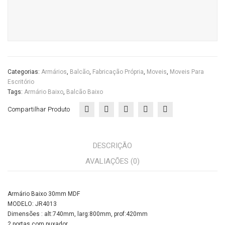
Categorias:
Armários
,
Balcão
,
Fabricação Própria
,
Moveis
,
Moveis Para
Escritório
Tags:
Armário Baixo
,
Balcão Baixo
Compartilhar Produto
DESCRIÇÃO
AVALIAÇÕES (0)
Armário Baixo 30mm MDF
MODELO: JR4013
Dimensões : alt:740mm, larg:800mm, prof:420mm
2 portas com puxador