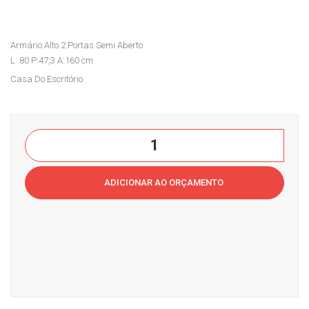
ssic
4
Dire
Port
Armário Alto 2 Portas Semi Aberto
tor
as
L: 80 P:47,3 A:160 cm
JR
Cas
Casa Do Escritório
Cas
a
a
do
do
Esc
Armário
Esc
ritór
Alto
ritór
io
2
ADICIONAR AO ORÇAMENTO
io
Portas
Semi
AbertoCasa
do
Escritório
quantidade