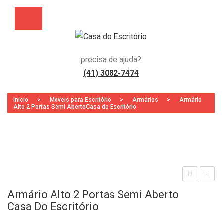
precisa de ajuda?
(41) 3082-7474
Início
>
Moveis para Escritório
>
Armários
>
Armário
Alto 2 Portas Semi AbertoCasa do Escritório
Zoo
adei
rmá
Armário Alto 2 Portas Semi Aberto
ra
rio
Casa Do Escritório
Cla
Alto