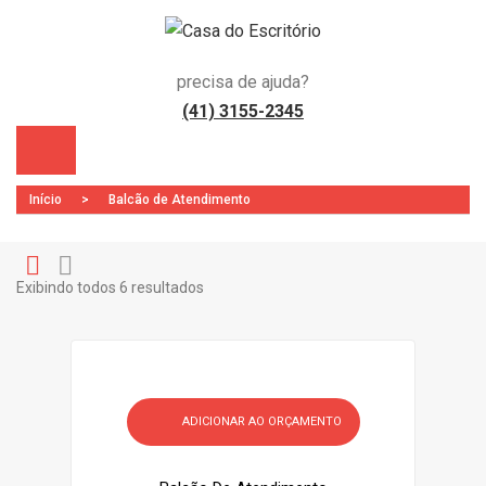
precisa de ajuda?
(41) 3155-2345
Início
>
Balcão de Atendimento
Exibindo todos 6 resultados
Gr
Li
)
id
st
ADICIONAR AO ORÇAMENTO