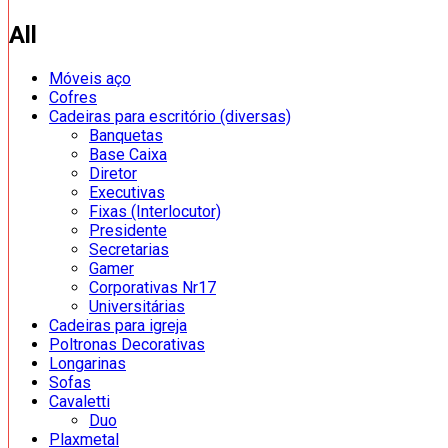
All
Móveis aço
Cofres
Cadeiras para escritório (diversas)
Banquetas
Base Caixa
Diretor
Executivas
Fixas (Interlocutor)
Presidente
Secretarias
Gamer
Corporativas Nr17
Universitárias
Cadeiras para igreja
Poltronas Decorativas
Longarinas
Sofas
Cavaletti
Duo
Plaxmetal