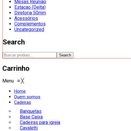
Mesas Reunião
Estacao (Delta)
Diretoria 50mm
Acessórios
Complementos
Uncategorized
Search
Search
Carrinho
Menu
≡
╳
Home
Quem somos
Cadeiras
Banquetas
Base Caixa
Cadeiras para igreja
Cavaletti