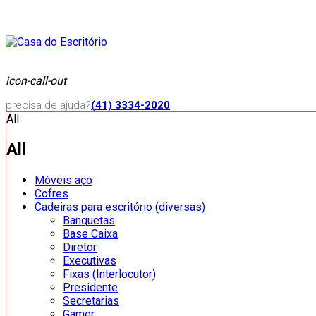
icon-call-out
precisa de ajuda?
(41) 3334-2020
All
All
Móveis aço
Cofres
Cadeiras para escritório (diversas)
Banquetas
Base Caixa
Diretor
Executivas
Fixas (Interlocutor)
Presidente
Secretarias
Gamer