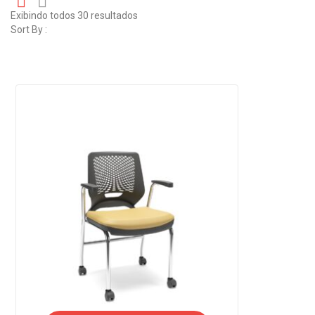
Exibindo todos 30 resultados
Gr
Li
Sort By :
id
st