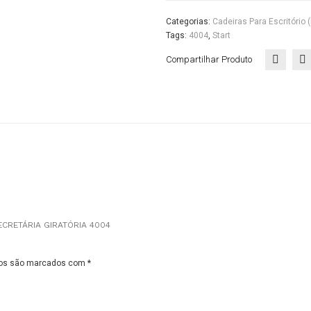
Escritório
Categorias:
Cadeiras Para Escritório 
quantidade
Tags:
4004
,
Start
Compartilhar Produto
ECRETÁRIA GIRATÓRIA 4004
ios são marcados com
*