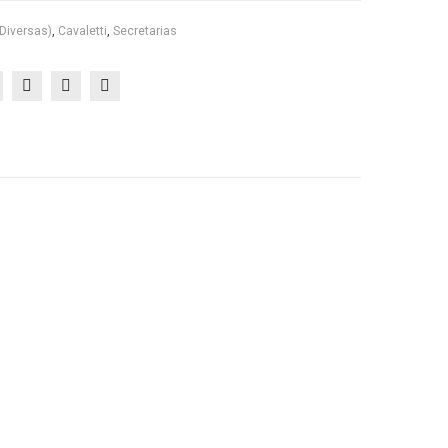
4
do
(diversas)
,
Cavaletti
,
Secretarias
SL
Esc
Cas
ritór
a
io
do
Esc
ritór
io