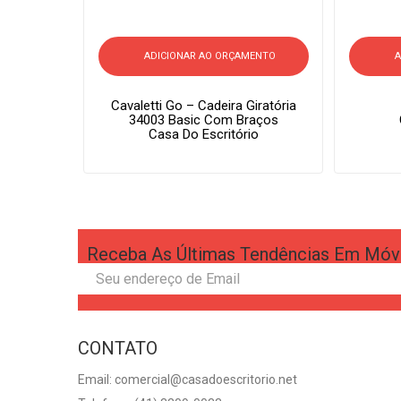
ADICIONAR AO ORÇAMENTO
A
Cavaletti Go – Cadeira Giratória
34003 Basic Com Braços
Casa Do Escritório
Receba As Últimas Tendências Em Móv
CONTATO
Email: comercial@casadoescritorio.net