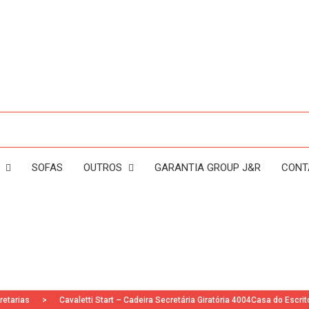
S
SOFAS
OUTROS
GARANTIA GROUP J&R
CONT
Móveis aço
Poltronas Decorativas
Moveis para Escritório
Longarinas
Complementos
Cofres
Acessórios
retarias
>
Cavaletti Start – Cadeira Secretária Giratória 4004Casa do Escrit