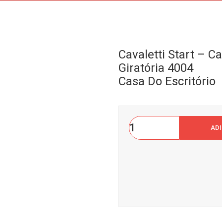
Cavaletti Start – C
Giratória 4004
Casa Do Escritório
Cavaletti
AD
Start
-
Cadeira
Secretária
Giratória
4004Casa
do