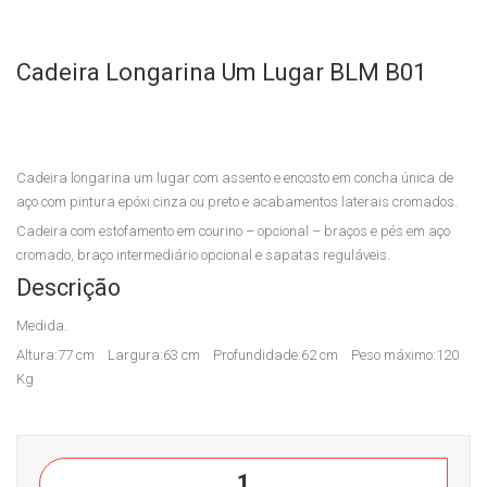
Tra
BL
balh
M
Cadeira Longarina Um Lugar BLM B01
o
B04
Cas
Cas
a
a
do
do
Cadeira longarina um lugar com assento e encosto em concha única de
Esc
Esc
aço com pintura epóxi cinza ou preto e acabamentos laterais cromados.
ritór
ritór
Cadeira com estofamento em courino – opcional – braços e pés em aço
cromado, braço intermediário opcional e sapatas reguláveis.
io
io
Descrição
Medida.
Altura:77 cm Largura:63 cm Profundidade:62 cm Peso máximo:120
Kg
BLM-