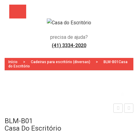
precisa de ajuda?
(41) 3334-2020
Início
>
Cadeiras para escritório (diversas)
>
BLM-B01Casa
do Escritório
Zoo
sta
ong
BLM-B01
ção
arin
Casa Do Escritório
de
a