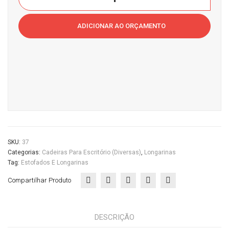
B01Casa
do
ADICIONAR AO ORÇAMENTO
Escritório
quantidade
SKU:
37
Categorias:
Cadeiras Para Escritório (diversas)
,
Longarinas
Tag:
Estofados E Longarinas
Compartilhar Produto
DESCRIÇÃO