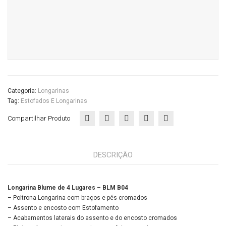
quantidade
Categoria:
Longarinas
Tag:
Estofados E Longarinas
Compartilhar Produto
DESCRIÇÃO
Longarina Blume de 4 Lugares – BLM B04
– Poltrona Longarina com braços e pés cromados
– Assento e encosto com Estofamento
– Acabamentos laterais do assento e do encosto cromados