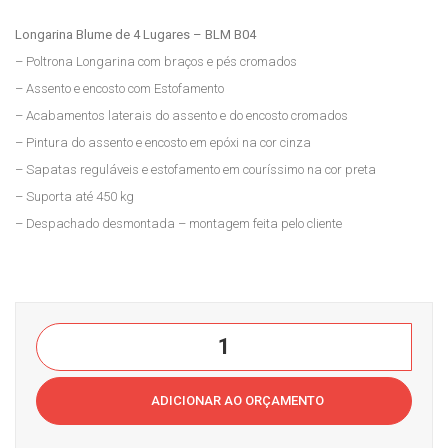
reta
tor
Longarina Blume de 4 Lugares – BLM B04
ria 3
3
– Poltrona Longarina com braços e pés cromados
luga
luga
– Assento e encosto com Estofamento
res
res
– Acabamentos laterais do assento e do encosto cromados
Cas
Cas
– Pintura do assento e encosto em epóxi na cor cinza
a
a
– Sapatas reguláveis e estofamento em couríssimo na cor preta
do
do
– Suporta até 450 kg
Esc
Esc
– Despachado desmontada – montagem feita pelo cliente
ritór
ritór
io
io
Longarina
BLM
B04Casa
ADICIONAR AO ORÇAMENTO
do
Escritório