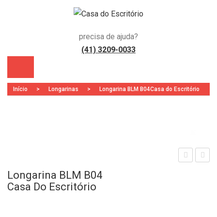
precisa de ajuda?
(41) 3209-0033
Início
>
Longarinas
>
Longarina BLM B04Casa do Escritório
Zoo
)
ong
ong
Longarina BLM B04
arin
arin
Casa Do Escritório
a
a
Sec
Dire