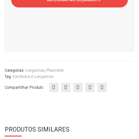
do
ritór
ritór
Escritório
io
io
quantidade
Categorias:
Longarinas
,
Plaxmetal
Tag:
Estofados E Longarinas
Compartilhar Produto
PRODUTOS SIMILARES