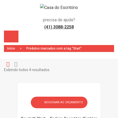
precisa de ajuda?
(41) 3088-2258
Início
>
Produtos marcados com a tag “Start”
Exibindo todos 4 resultados
Gr
Li
)
id
st
ADICIONAR AO ORÇAMENTO