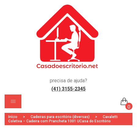
precisa de ajuda?
(41) 3155-2345
s)
0
Início
>
Cadeiras para escritório (diversas)
>
Cavaletti
Nenhum produto no carrinho.
Coletiva – Cadeira com Prancheta 1001 UCasa do Escritório