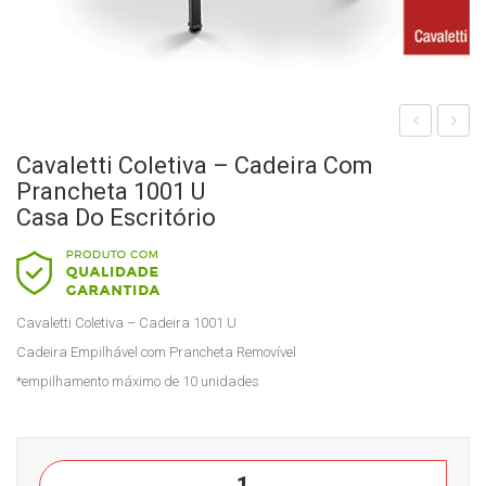
aval
aval
Cavaletti Coletiva – Cadeira Com
etti
etti
Prancheta 1001 U
Col
Col
Casa Do Escritório
etiv
etiv
a -
a –
Cad
Cad
Cavaletti Coletiva – Cadeira 1001 U
eira
eira
Cadeira Empilhável com Prancheta Removível
100
100
*empilhamento máximo de 10 unidades
1
3
Em
Cas
pilh
a
Cavaletti
ada
do