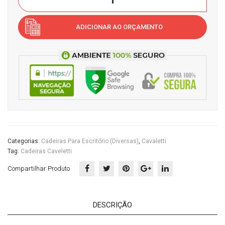
Coletiva
Cas
Esc
-
ADICIONAR AO ORÇAMENTO
a
ritór
Cadeira
do
io
com
Esc
Prancheta
ritór
1001
io
UCasa
do
Escritório
quantidade
Categorias:
Cadeiras Para Escritório (diversas)
,
Cavaletti
Tag:
Cadeiras Caveletti
Compartilhar Produto
DESCRIÇÃO