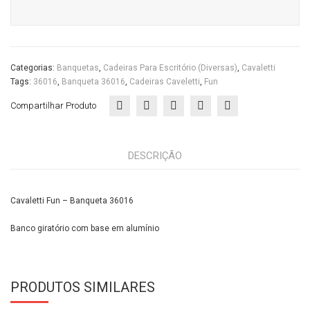
ços
Cas
a
do
Categorias:
Banquetas
,
Cadeiras Para Escritório (diversas)
,
Cavaletti
Tags:
36016
,
Banqueta 36016
,
Cadeiras Caveletti
,
Fun
Esc
ritór
Compartilhar Produto
io
DESCRIÇÃO
Cavaletti Fun – Banqueta 36016
Banco giratório com base em alumínio
PRODUTOS SIMILARES