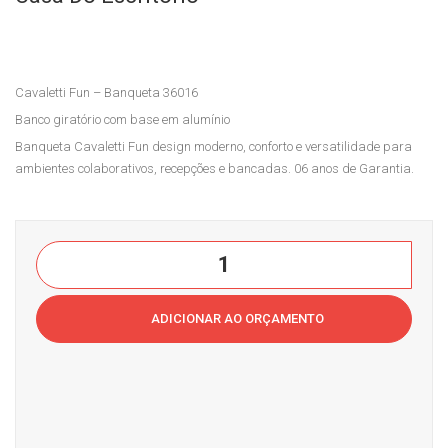
Fun
Go
–
–
Ban
Cad
Cavaletti Fun – Banqueta 36016
que
eira
Banco giratório com base em alumínio
ta
Apr
Banqueta Cavaletti Fun design moderno, conforto e versatilidade para
140
oxi
ambientes colaborativos, recepções e bancadas. 06 anos de Garantia.
20
ma
Mad
ção
eira
340
Cavaletti
Cas
06
Fun
a
Co
-
ADICIONAR AO ORÇAMENTO
do
mpl
Banqueta
Esc
ete
36016Casa
ritór
co
do
io
m
Escritório
bra
quantidade