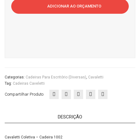
-
Cas
Esc
ADICIONAR AO ORÇAMENTO
Cadeira
a
ritór
1002Casa
do
io
do
Esc
Escritório
ritór
quantidade
io
Categorias:
Cadeiras Para Escritório (diversas)
,
Cavaletti
Tag:
Cadeiras Caveletti
Compartilhar Produto
DESCRIÇÃO
Cavaletti Coletiva – Cadeira 1002