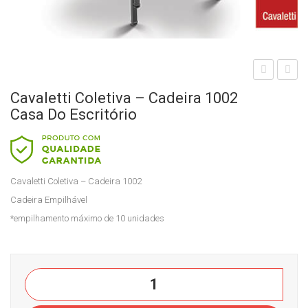
aval
aval
Cavaletti Coletiva – Cadeira 1002
etti
etti
Casa Do Escritório
Col
Col
etiv
etiv
a -
a –
Cavaletti Coletiva – Cadeira 1002
Cad
Cad
Cadeira Empilhável
eira
eira
*empilhamento máximo de 10 unidades
100
100
1
3
Em
Cas
Cavaletti
pilh
a
Coletiva
ada
do