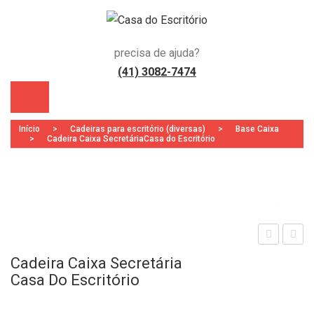
precisa de ajuda?
(41) 3082-7474
Início
>
Cadeiras para escritório (diversas)
>
Base Caixa
>
Cadeira Caixa SecretáriaCasa do Escritório
Zoo
)
sta
rmá
Cadeira Caixa Secretária
cao
rio
Casa Do Escritório
Ger
Alto
enci
2