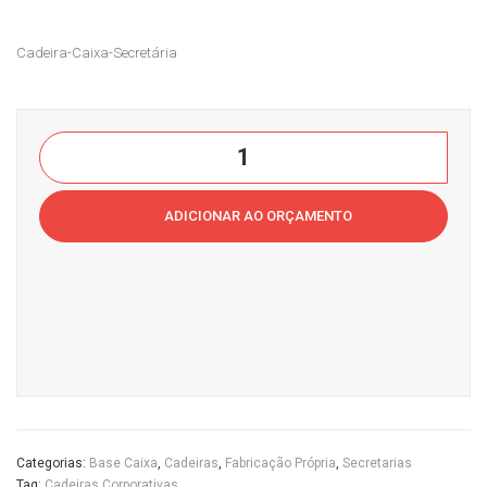
al
Port
Cadeira-Caixa-Secretária
Cas
as
a
Se
do
mi
Cadeira
Esc
Abe
Caixa
ritór
rto
SecretáriaCasa
io
Cas
ADICIONAR AO ORÇAMENTO
do
a
Escritório
do
quantidade
Esc
ritór
io
Categorias:
Base Caixa
,
Cadeiras
,
Fabricação Própria
,
Secretarias
Tag:
Cadeiras Corporativas