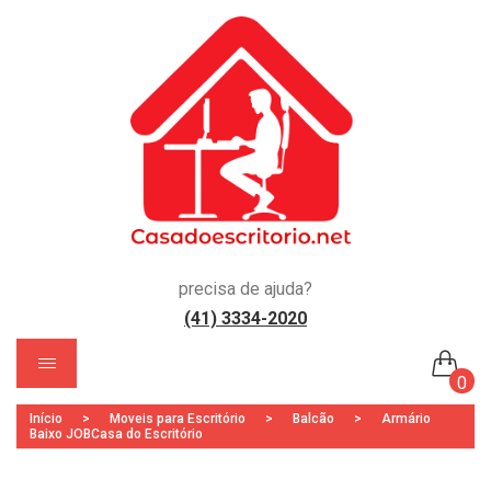
precisa de ajuda?
(41) 3334-2020
)
0
Início
>
Moveis para Escritório
>
Balcão
>
Armário
Nenhum produto no carrinho.
Baixo JOBCasa do Escritório