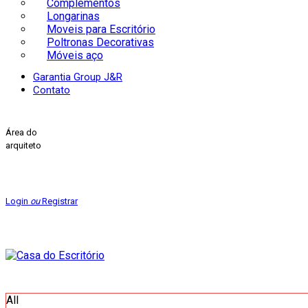
Complementos
Longarinas
Moveis para Escritório
Poltronas Decorativas
Móveis aço
Garantia Group J&R
Contato
Área do
arquiteto
Login
ou
Registrar
All