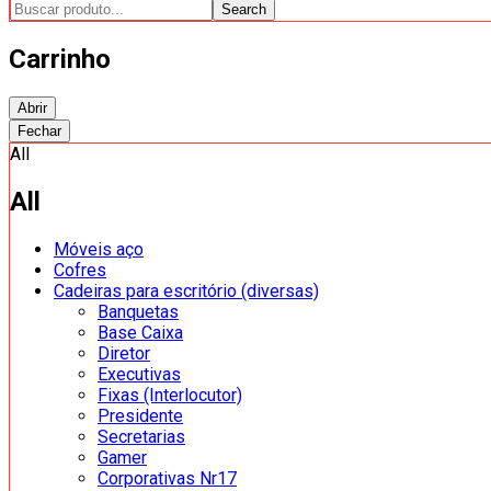
Search
Carrinho
Abrir
Fechar
All
All
Móveis aço
Cofres
Cadeiras para escritório (diversas)
Banquetas
Base Caixa
Diretor
Executivas
Fixas (Interlocutor)
Presidente
Secretarias
Gamer
Corporativas Nr17