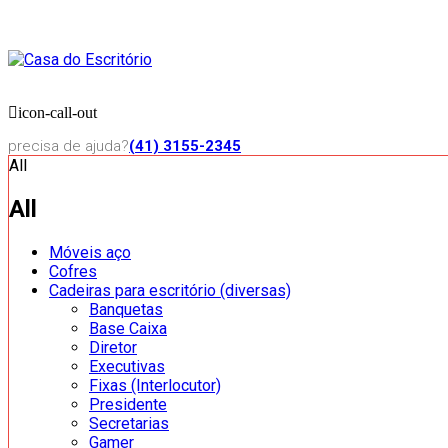
icon-call-out
precisa de ajuda?
(41) 3155-2345
All
All
Móveis aço
Cofres
Cadeiras para escritório (diversas)
Banquetas
Base Caixa
Diretor
Executivas
Fixas (Interlocutor)
Presidente
Secretarias
Gamer