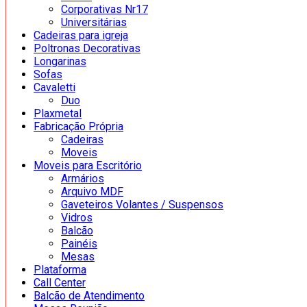
Corporativas Nr17
Universitárias
Cadeiras para igreja
Poltronas Decorativas
Longarinas
Sofas
Cavaletti
Duo
Plaxmetal
Fabricação Própria
Cadeiras
Moveis
Moveis para Escritório
Armários
Arquivo MDF
Gaveteiros Volantes / Suspensos
Vidros
Balcão
Painéis
Mesas
Plataforma
Call Center
Balcão de Atendimento