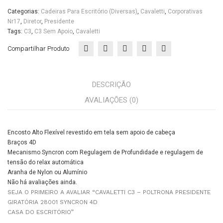
cro
do
Categorias:
Cadeiras Para Escritório (diversas)
,
Cavaletti
,
Corporativas
n
Escritório
Nr17
,
Diretor
,
Presidente
quantidade
4D
Tags:
C3
,
C3 Sem Apoio
,
Cavaletti
Cas
Compartilhar Produto
a
do
Esc
DESCRIÇÃO
ritór
AVALIAÇÕES (0)
io
Encosto Alto Flexível revestido em tela sem apoio de cabeça
Braços 4D
Mecanismo Syncron com Regulagem de Profundidade e regulagem de
tensão do relax automática
Aranha de Nylon ou Alumínio
Não há avaliações ainda.
SEJA O PRIMEIRO A AVALIAR “CAVALETTI C3 – POLTRONA PRESIDENTE
GIRATÓRIA 28001 SYNCRON 4D
CASA DO ESCRITÓRIO”