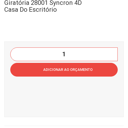
etti
etti
Giratória 28001 Syncron 4D
C3
Flip
Casa Do Escritório
–
43.1
Polt
03
ron
SRE
a
Cas
Pre
a
Cavaletti
side
do
C3
nte
Esc
–
ADICIONAR AO ORÇAMENTO
Gira
ritór
Poltrona
tóri
io
Presidente
a
Giratória
280
28001
01
Syncron
AC
4D
Syn
Casa