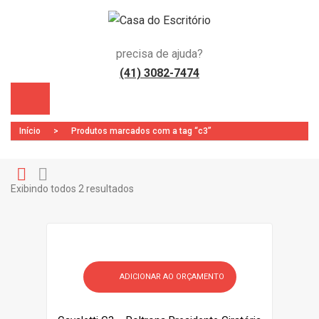
precisa de ajuda?
(41) 3082-7474
Início
>
Produtos marcados com a tag “c3”
Exibindo todos 2 resultados
Gr
Li
)
id
st
ADICIONAR AO ORÇAMENTO