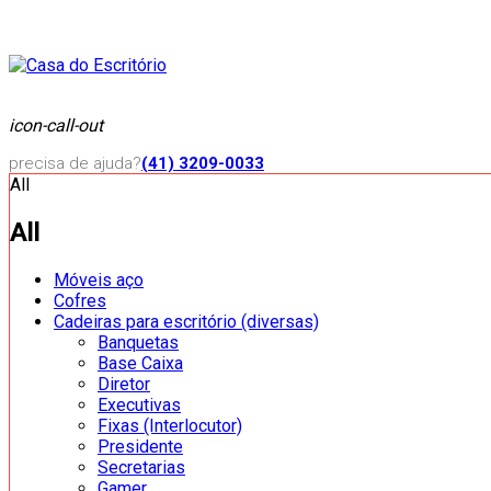
icon-call-out
precisa de ajuda?
(41) 3209-0033
All
All
Móveis aço
Cofres
Cadeiras para escritório (diversas)
Banquetas
Base Caixa
Diretor
Executivas
Fixas (Interlocutor)
Presidente
Secretarias
Gamer