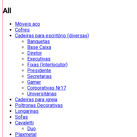
All
Móveis aço
Cofres
Cadeiras para escritório (diversas)
Banquetas
Base Caixa
Diretor
Executivas
Fixas (Interlocutor)
Presidente
Secretarias
Gamer
Corporativas Nr17
Universitárias
Cadeiras para igreja
Poltronas Decorativas
Longarinas
Sofas
Cavaletti
Duo
Plaxmetal