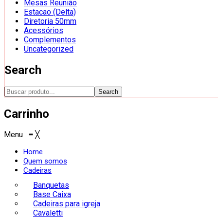
Mesas Reunião
Estacao (Delta)
Diretoria 50mm
Acessórios
Complementos
Uncategorized
Search
Search
Carrinho
Menu
≡
╳
Home
Quem somos
Cadeiras
Banquetas
Base Caixa
Cadeiras para igreja
Cavaletti