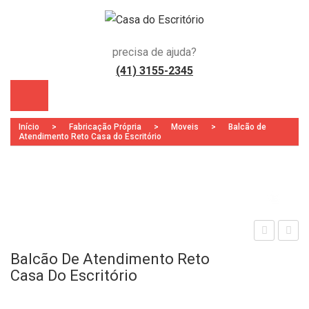
precisa de ajuda?
(41) 3155-2345
Início
>
Fabricação Própria
>
Moveis
>
Balcão de
Atendimento Reto Casa do Escritório
Zoo
)
alcã
alcã
Balcão De Atendimento Reto
o
o
Casa Do Escritório
de
de
Ate
Ate