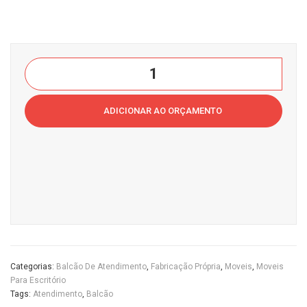
ndi
ndi
me
me
nto
nto
Balcão
co
Ang
de
m
ular
Atendimento
ADICIONAR AO ORÇAMENTO
Exte
Cas
Reto
nso
a
Casa
r
do
do
Cas
Esc
Escritório
a
ritór
quantidade
do
io
Esc
ritór
io
Categorias:
Balcão De Atendimento
,
Fabricação Própria
,
Moveis
,
Moveis
Para Escritório
Tags:
Atendimento
,
Balcão