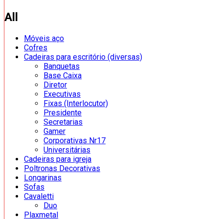
All
Móveis aço
Cofres
Cadeiras para escritório (diversas)
Banquetas
Base Caixa
Diretor
Executivas
Fixas (Interlocutor)
Presidente
Secretarias
Gamer
Corporativas Nr17
Universitárias
Cadeiras para igreja
Poltronas Decorativas
Longarinas
Sofas
Cavaletti
Duo
Plaxmetal