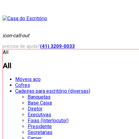
icon-call-out
precisa de ajuda?
(41) 3209-0033
All
All
Móveis aço
Cofres
Cadeiras para escritório (diversas)
Banquetas
Base Caixa
Diretor
Executivas
Fixas (Interlocutor)
Presidente
Secretarias
Gamer