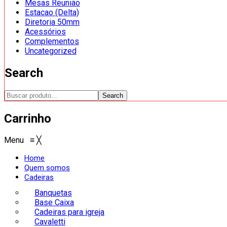
Mesas Reunião
Estacao (Delta)
Diretoria 50mm
Acessórios
Complementos
Uncategorized
Search
Search
Carrinho
Menu
≡
╳
Home
Quem somos
Cadeiras
Banquetas
Base Caixa
Cadeiras para igreja
Cavaletti