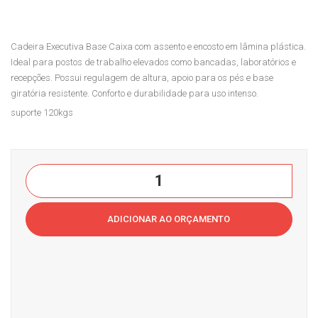
Cas
rio.
a
113
Cadeira Executiva Base Caixa com assento e encosto em lâmina plástica.
do
01s
Ideal para postos de trabalho elevados como bancadas, laboratórios e
Esc
b
recepções. Possui regulagem de altura, apoio para os pés e base
ritór
Cas
giratória resistente. Conforto e durabilidade para uso intenso.
io
a
suporte 120kgs
do
Esc
ritór
Cadeira
io
Caixa
ISOCasa
ADICIONAR AO ORÇAMENTO
do
Escritório
quantidade