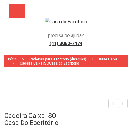
precisa de ajuda?
(41) 3082-7474
Início
>
Cadeiras para escritório (diversas)
>
Base Caixa
>
Cadeira Caixa ISOCasa do Escritório
Zoo
esa
esa
Cadeira Caixa ISO
BIS
Ref
Casa Do Escritório
TRÔ
eitó