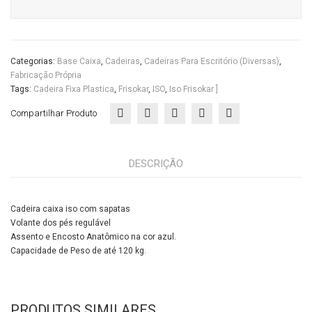
Categorias:
Base Caixa
,
Cadeiras
,
Cadeiras Para Escritório (diversas)
,
Fabricação Própria
Tags:
Cadeira Fixa Plastica
,
Frisokar
,
ISO
,
Iso Frisokar ]
Compartilhar Produto
DESCRIÇÃO
Cadeira caixa iso com sapatas
Volante dos pés regulável
Assento e Encosto Anatômico na cor azul.
Capacidade de Peso de até 120 kg.
PRODUTOS SIMILARES