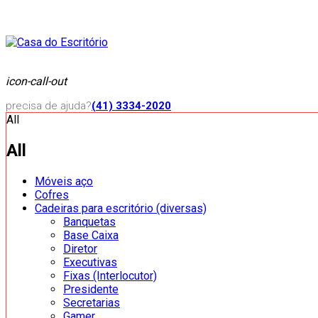
icon-call-out
precisa de ajuda?
(41) 3334-2020
All
All
Móveis aço
Cofres
Cadeiras para escritório (diversas)
Banquetas
Base Caixa
Diretor
Executivas
Fixas (Interlocutor)
Presidente
Secretarias
Gamer