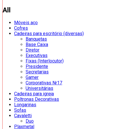
All
Móveis aço
Cofres
Cadeiras para escritório (diversas)
Banquetas
Base Caixa
Diretor
Executivas
Fixas (Interlocutor)
Presidente
Secretarias
Gamer
Corporativas Nr17
Universitárias
Cadeiras para igreja
Poltronas Decorativas
Longarinas
Sofas
Cavaletti
Duo
Plaxmetal