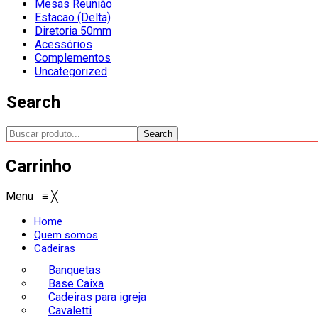
Mesas Reunião
Estacao (Delta)
Diretoria 50mm
Acessórios
Complementos
Uncategorized
Search
Search
Carrinho
Menu
≡
╳
Home
Quem somos
Cadeiras
Banquetas
Base Caixa
Cadeiras para igreja
Cavaletti