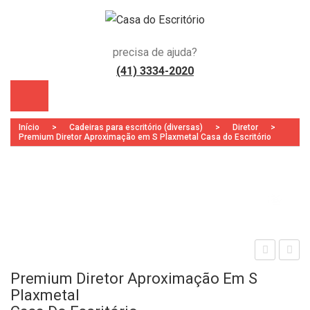
precisa de ajuda?
(41) 3334-2020
Início
>
Cadeiras para escritório (diversas)
>
Diretor
>
Premium Diretor Aproximação em S Plaxmetal Casa do Escritório
Zoo
s)
rem
rem
Premium Diretor Aproximação Em S
ium
ium
Plaxmetal
Exe
Dire