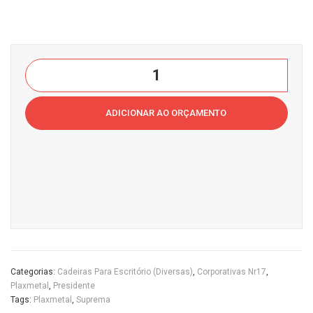
retá
itóri
ria
o
Plax
Cas
Suprema
met
a
Presidente
al
do
Plaxmetal
ADICIONAR AO ORÇAMENTO
Cas
Esc
Casa
a
ritór
do
do
io
Escritório
Esc
quantidade
ritór
io
Categorias:
Cadeiras Para Escritório (diversas)
,
Corporativas Nr17
,
Plaxmetal
,
Presidente
Tags:
Plaxmetal
,
Suprema