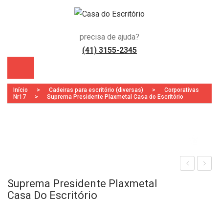
precisa de ajuda?
(41) 3155-2345
Início
>
Cadeiras para escritório (diversas)
>
Corporativas
Nr17
>
Suprema Presidente Plaxmetal Casa do Escritório
Zoo
s)
rgo
inha
Suprema Presidente Plaxmetal
plax
Esib
Casa Do Escritório
Fixa
ire
Sec
Aud