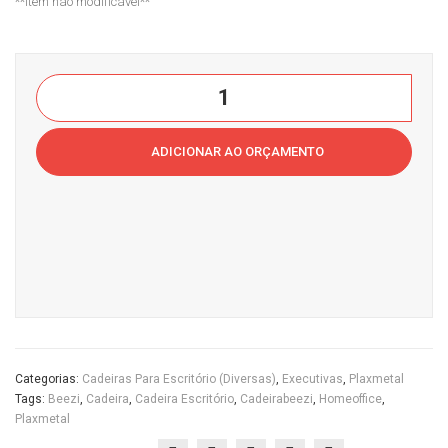
**Item não modificável**
Beezi
Giratória
Plaxmetal
ADICIONAR AO ORÇAMENTO
Cor
Preta
Braço
fixo
Casa
do
Escritório
quantidade
Categorias:
Cadeiras Para Escritório (diversas)
,
Executivas
,
Plaxmetal
Tags:
Beezi
,
Cadeira
,
Cadeira Escritório
,
Cadeirabeezi
,
Homeoffice
,
Plaxmetal