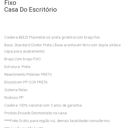
Cre
803
Fixo
den
5 F
Casa Do Escritório
za
Cas
Bos
a
s
do
Cadeira BEEZI Plaxmetal cor preta giratória com braço fixo
Cas
Esc
Base :Standard Diretor Preta ( Base aranha em ferro com dupla solda e
a
ritór
capa para acabamento)
do
io
Braço:Com braço FIXO
Esc
Estrutura: Preta
ritór
Revestimento Poliéster PRETO
io
Encosto em PP COR PRETA
Sistema Relax
Rodízios PP
Cadeira 100% nacional com 5 anos de garantia
Produto Enviado Desmontado na caixa
****Frete Grátis para região sul, demais localidades consulte-nos.