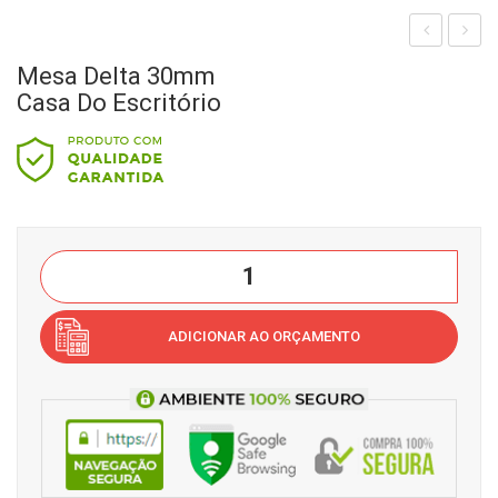
esa
esa
Mesa Delta 30mm
L
Delt
Casa Do Escritório
30
a
mm
25
Cas
mm
a
Cas
do
a
Mesa
Esc
do
Delta
ritór
Esc
30mm
ADICIONAR AO ORÇAMENTO
io
ritór
Casa
io
do
Escritório
quantidade