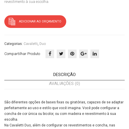
revestimento à sua escolha.
Alu
m
ADICIONAR AO ORÇAMENTO
Categorias:
Cavaletti
,
Duo
Compartilhar Produto
DESCRIÇÃO
AVALIAÇÕES (0)
São diferentes opções de bases fixas ou giratórias, capazes de se adaptar
perfeitamente ao uso e estilo que você imagina. Você pode configurar a
concha de cor única ou bicolor, ou com madeira e revestimento à sua
escolha.
Na Cavaletti Duo, além de configurar os revestimentos e concha, nas