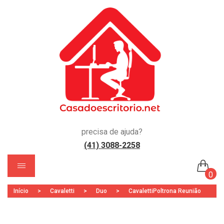
precisa de ajuda?
(41) 3088-2258
)
0
Início
>
Cavaletti
>
Duo
>
CavalettiPoltrona Reunião
Nenhum produto no carrinho.