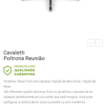
aval
aval
Cavaletti
etti
etti
Poltrona Reunião
Polt
Polt
ron
ron
a
a
Giratória / Base Twin com sapatas /Opção de altura fixa / Opção de
Gira
Inte
Relax
tóri
rloc
São diferentes opções de bases fixas ou giratórias, capazes de se
a
utor
adaptar perfeitamente ao uso e estilo que você imagina. Você pode
configurar a concha de cor única ou bicolor, ou com madeira e
Duo