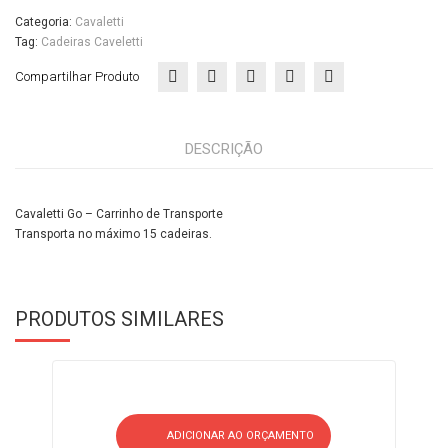
Cas
Categoria:
Cavaletti
a
Tag:
Cadeiras Caveletti
do
Compartilhar Produto
Esc
ritór
DESCRIÇÃO
io
Cavaletti Go – Carrinho de Transporte
Transporta no máximo 15 cadeiras.
PRODUTOS SIMILARES
ADICIONAR AO ORÇAMENTO