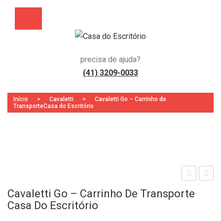
precisa de ajuda?
(41) 3209-0033
Início
>
Cavaletti
>
Cavaletti Go – Carrinho de
TransporteCasa do Escritório
Zoo
aval
aval
Cavaletti Go – Carrinho De Transporte
etti
etti
Casa Do Escritório
Go
Mai