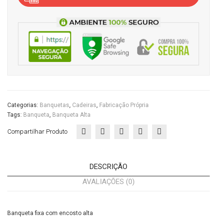
encosto
ritór
io
altaCasa
io
do
Escritório
quantidade
Categorias:
Banquetas
,
Cadeiras
,
Fabricação Própria
Tags:
Banqueta
,
Banqueta Alta
Compartilhar Produto
DESCRIÇÃO
AVALIAÇÕES (0)
Banqueta fixa com encosto alta