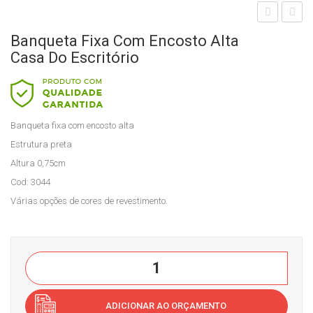
anq
adei
Banqueta Fixa Com Encosto Alta
uet
ra
Casa Do Escritório
a
Tuli
baix
pa
a
gira
Banqueta fixa com encosto alta
fixa
tóri
Estrutura preta
co
a
Altura 0,75cm
m
cro
Cod: 3044
enc
ma
Várias opções de cores de revestimento.
ost
da
o
Cas
Cas
a
Banqueta
a
do
fixa
do
Esc
com
Esc
ritór
ADICIONAR AO ORÇAMENTO