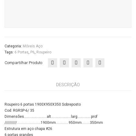
do
Escritório
quantidade
Categoria:
Móveis Aço
Tags:
6 Portas
,
P6
,
Roupeiro
Compartilhar Produto
DESCRIÇÃO
Roupeiro 6 portas 1900X950X350 Sobreposto
Cod: RGRSP-6/ 35
Dimensões…………………….alt………………….larg……………prof
//////////……………………..1900mm…………..950mm………350mm
Estrutura em aço chapa #26
6 portas grandes