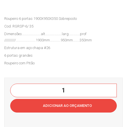
lubr
vão
e 2
s
Roupeiro 6 portas 1900X950X350 Sobreposto
Port
intei
Cod: RGRSP-6/ 35
as
riço
Dimensões…………………….alt………………….larg……………prof
em
s
//////////……………………..1900mm…………..950mm………350mm
Aço
em
Estrutura em aço chapa #26
Cas
Aço
6 portas grandes
a
Cas
Roupeiro com Pitão
do
a
Esc
do
ritór
Esc
Roupeiro
io
ritór
P6
io
portas
ADICIONAR AO ORÇAMENTO
grandes
em
AçoCasa