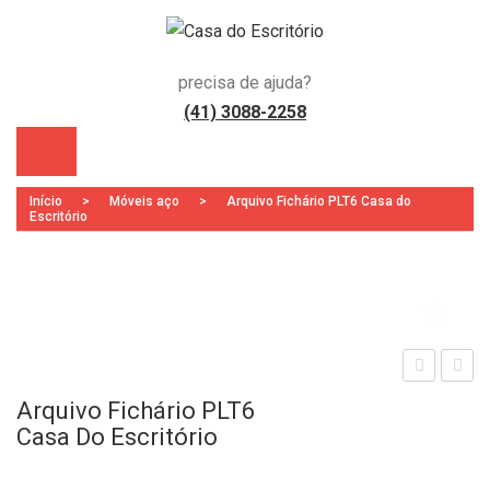
precisa de ajuda?
(41) 3088-2258
Início
>
Móveis aço
>
Arquivo Fichário PLT6 Casa do
Escritório
Zoo
)
sta
sta
Arquivo Fichário PLT6
nte
ção
Casa Do Escritório
em
de
Aço
Tra