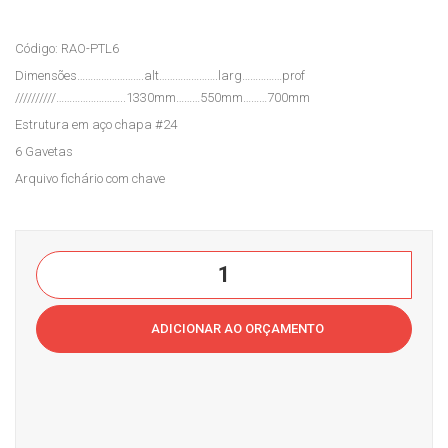
3
balh
Código: RAO-PTL6
Prat
o
Dimensões…………………….alt………………….larg……………prof
eleir
Cas
//////////……………………..1330mm………550mm………700mm
as
a
Estrutura em aço chapa #24
EST.
do
6 Gavetas
3-
Esc
Arquivo fichário com chave
300
ritór
Cas
io
a
Arquivo
do
Fichário
Esc
PLT6
ADICIONAR AO ORÇAMENTO
ritór
Casa
io
do
Escritório
quantidade