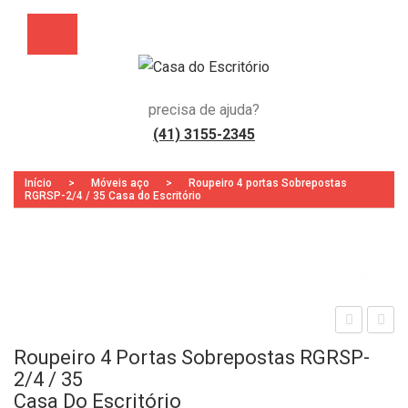
precisa de ajuda?
(41) 3155-2345
Início
>
Móveis aço
>
Roupeiro 4 portas Sobrepostas
RGRSP-2/4 / 35 Casa do Escritório
Zoo
sta
sta
Roupeiro 4 Portas Sobrepostas RGRSP-
nte
ção
2/4 / 35
em
de
Casa Do Escritório