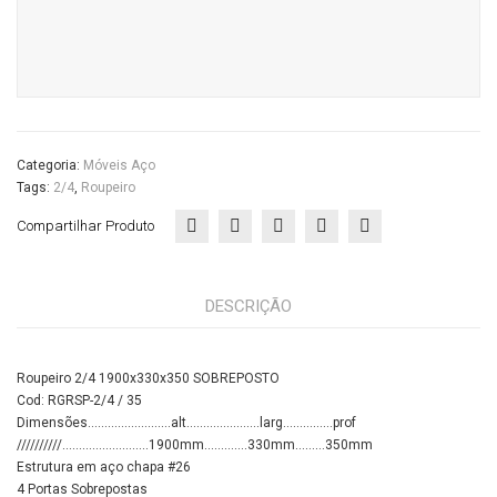
/
35
Casa
do
Escritório
Categoria:
Móveis Aço
quantidade
Tags:
2/4
,
Roupeiro
Compartilhar Produto
DESCRIÇÃO
Roupeiro 2/4 1900x330x350 SOBREPOSTO
Cod: RGRSP-2/4 / 35
Dimensões…………………….alt………………….larg……………prof
//////////……………………..1900mm………….330mm………350mm
Estrutura em aço chapa #26
4 Portas Sobrepostas