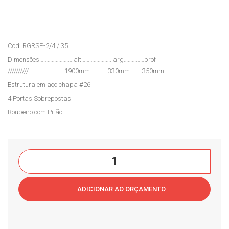
Aço
Tra
3
balh
Prat
o
Cod: RGRSP-2/4 / 35
eleir
Cas
Dimensões…………………….alt………………….larg……………prof
as
a
//////////……………………..1900mm………….330mm………350mm
EST.
do
Estrutura em aço chapa #26
3-
Esc
4 Portas Sobrepostas
300
ritór
Roupeiro com Pitão
Cas
io
a
do
Roupeiro
Esc
4
ritór
portas
ADICIONAR AO ORÇAMENTO
io
Sobrepostas
RGRSP-
2/4