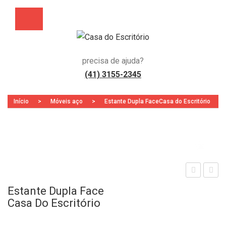
precisa de ajuda?
(41) 3155-2345
Início
>
Móveis aço
>
Estante Dupla FaceCasa do Escritório
Zoo
sta
sta
Estante Dupla Face
nte
ção
Casa Do Escritório
em
de