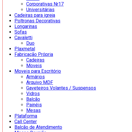
Corporativas Nr17
Universitárias
Cadeiras para igreja
Poltronas Decorativas
Longarinas
Sofas
Cavaletti
Duo
Plaxmetal
Fabricação Própria
Cadeiras
Moveis
Moveis para Escritório
Armários
Arquivo MDF
Gaveteiros Volantes / Suspensos
Vidros
Balcão
Painéis
Mesas
Plataforma
Call Center
Balcão de Atendimento