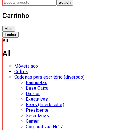
Search
Carrinho
Abrir
Fechar
All
All
Móveis aço
Cofres
Cadeiras para escritório (diversas)
Banquetas
Base Caixa
Diretor
Executivas
Fixas (Interlocutor)
Presidente
Secretarias
Gamer
Corporativas Nr17