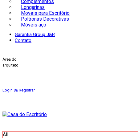
Complementos
Longarinas
Moveis para Escritório
Poltronas Decorativas
Móveis aço
Garantia Group J&R
Contato
Área do
arquiteto
Login
ou
Registrar
All