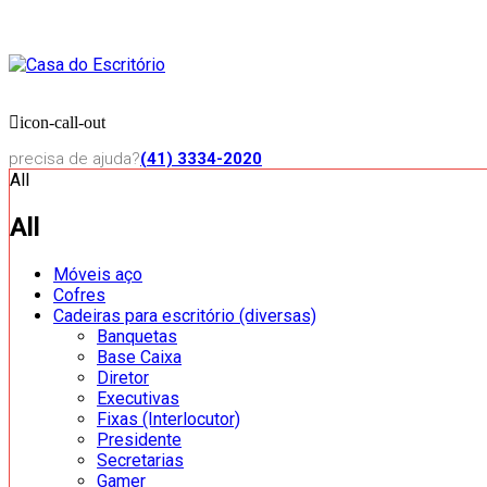
icon-call-out
precisa de ajuda?
(41) 3334-2020
All
All
Móveis aço
Cofres
Cadeiras para escritório (diversas)
Banquetas
Base Caixa
Diretor
Executivas
Fixas (Interlocutor)
Presidente
Secretarias
Gamer