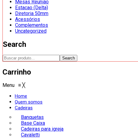
Mesas Reunião
Estacao (Delta)
Diretoria 50mm
Acessórios
Complementos
Uncategorized
Search
Search
Carrinho
Menu
≡
╳
Home
Quem somos
Cadeiras
Banquetas
Base Caixa
Cadeiras para igreja
Cavaletti