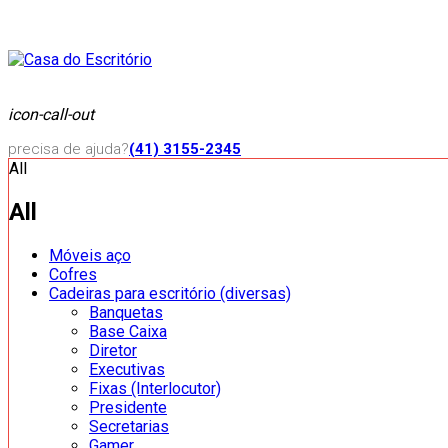
icon-call-out
precisa de ajuda?
(41) 3155-2345
All
All
Móveis aço
Cofres
Cadeiras para escritório (diversas)
Banquetas
Base Caixa
Diretor
Executivas
Fixas (Interlocutor)
Presidente
Secretarias
Gamer