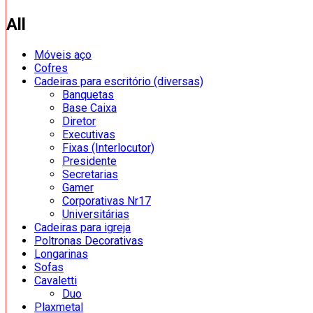
All
Móveis aço
Cofres
Cadeiras para escritório (diversas)
Banquetas
Base Caixa
Diretor
Executivas
Fixas (Interlocutor)
Presidente
Secretarias
Gamer
Corporativas Nr17
Universitárias
Cadeiras para igreja
Poltronas Decorativas
Longarinas
Sofas
Cavaletti
Duo
Plaxmetal