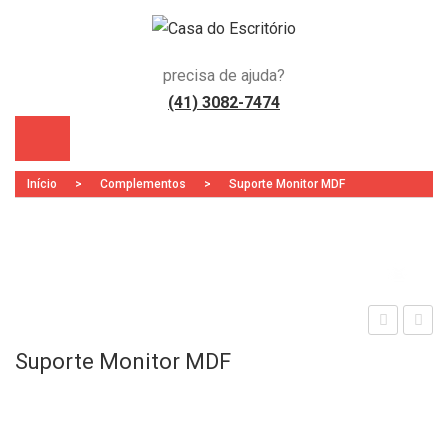
precisa de ajuda?
(41) 3082-7474
Início
>
Complementos
>
Suporte Monitor MDF
Zoo
)
esa
odul
Suporte Monitor MDF
co
o
mp
Call
onív
Cen