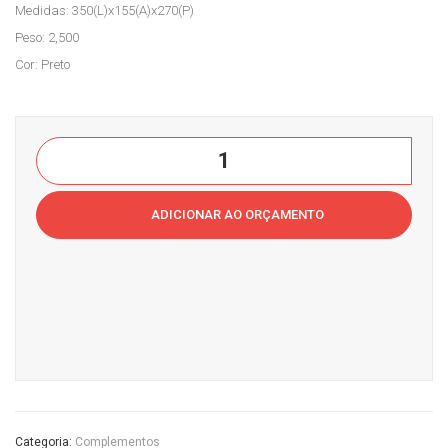
Medidas: 350(L)x155(A)x270(P)
el
ter
Peso: 2,500
co
15
Cor: Preto
mpl
mm
em
se
ent
m
Suporte
o
fun
Monitor
m4
do
MDF
0
ADICIONAR AO ORÇAMENTO
quantidade
Categoria:
Complementos