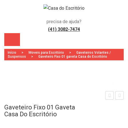
precisa de ajuda?
(41) 3082-7474
Início
>
Moveis para Escritório
>
Gaveteiros Volantes /
Suspensos
>
Gaveteiro Fixo 01 gaveta Casa do Escritório
Zoo
)
rmá
rqui
Gaveteiro Fixo 01 Gaveta
rio
vo 4
Casa Do Escritório
Edg
Gav
e 06
eta