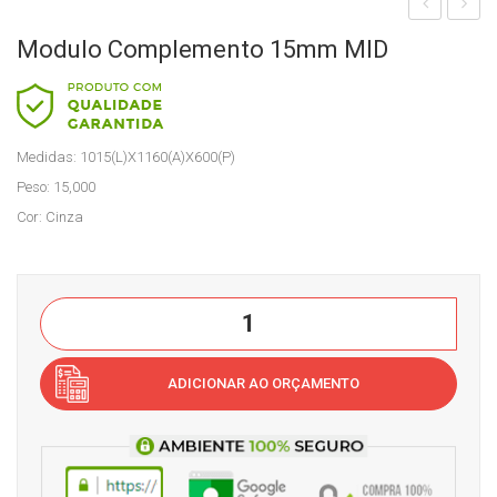
odul
aia
Modulo Complemento 15mm MID
o
de
Call
Ate
Cen
ndi
Medidas: 1015(L)X1160(A)X600(P)
ter
me
Peso: 15,000
15
nto
Cor: Cinza
mm
15
se
mm
m
fec
Modulo
fun
had
Complemento
do
o
15mm
Cas
ADICIONAR AO ORÇAMENTO
MID
a
quantidade
do
Esc