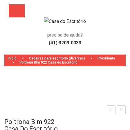
precisa de ajuda?
(41) 3209-0033
Início
>
Cadeiras para escritório (diversas)
>
Presidente
>
Poltrona Blm 922 Casa do Escritório
Zoo
loat
oltr
Poltrona Blm 922
Cav
ona
Casa Do Escritório