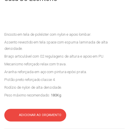
alet
Pre
ti
side
Cas
nte
a
Blm
Encosto em tela de poliéster com nylon e apoio lombar.
do
303
Assento revestido em tela space com espuma laminada de alta
Esc
5
densidade.
ritór
Mol
Braço articulável com 02 regulagens de altura e apoio em PU.
io
a
Mecanismo reforçado relax com trava.
Cas
Aranha reforçada em aço com pintura epóxi prata.
a
Pistão preto reforçado classe 4.
do
Rodízio de nylon de alta densidade.
Esc
Peso máximo recomendado:
180Kg
ritór
io
ADICIONAR AO ORÇAMENTO