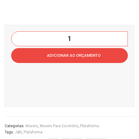
Pé
Lex
Met
us
alic
Cas
o
a
Plataforma
Cas
do
30MM
a
Esc
J&R
ADICIONAR AO ORÇAMENTO
do
ritór
Ambiente
Esc
io
Casa
ritór
do
io
Escritório
quantidade
Categorias:
Moveis
,
Moveis Para Escritório
,
Plataforma
Tags:
J&R
,
Plataforma