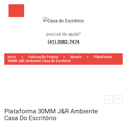
precisa de ajuda?
(41) 3082-7474
Início
>
Fabricação Própria
>
Moveis
>
Plataforma
30MM J&R Ambiente Casa do Escritório
Zoo
lata
all
Plataforma 30MM J&R Ambiente
for
Cen
Casa Do Escritório
ma
ter