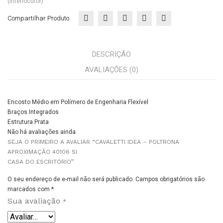
(Interlocutor)
RP
RP
Compartilhar Produto
ID
ID
Alu
Nyl
míni
on
DESCRIÇÃO
o
Cas
AVALIAÇÕES (0)
Cas
a
a
do
Encosto Médio em Polímero de Engenharia Flexível
do
Esc
Braços Integrados
Esc
ritór
Estrutura Prata
ritór
io
Não há avaliações ainda.
SEJA O PRIMEIRO A AVALIAR “CAVALETTI IDEA – POLTRONA
io
APROXIMAÇÃO 40106 SI
CASA DO ESCRITÓRIO”
O seu endereço de e-mail não será publicado.
Campos obrigatórios são
marcados com
*
Sua avaliação
*