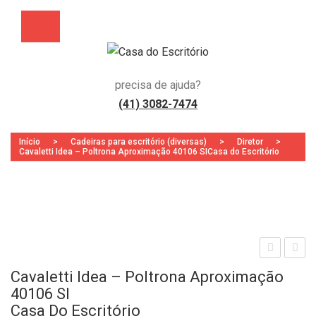
precisa de ajuda?
(41) 3082-7474
Início
>
Cadeiras para escritório (diversas)
>
Diretor
>
Cavaletti Idea – Poltrona Aproximação 40106 SICasa do Escritório
Zoo
aval
aval
Cavaletti Idea – Poltrona Aproximação
etti
etti
40106 SI
Idea
Idea
Casa Do Escritório