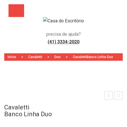
precisa de ajuda?
(41) 3334-2020
Início
>
Cavaletti
>
Duo
>
CavalettiBanco Linha Duo
Zoo
ong
adei
Cavaletti
arin
ra
Banco Linha Duo
a
Adri