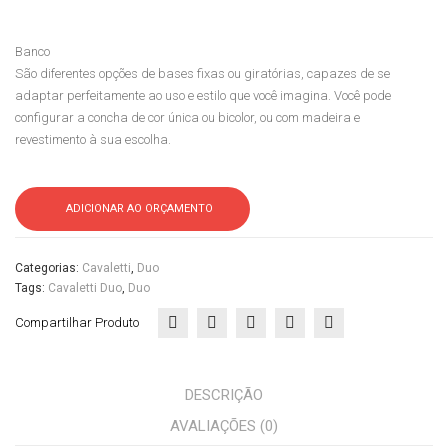
Duo
x
Cav
Plax
Banco
alet
met
São diferentes opções de bases fixas ou giratórias, capazes de se
ti
al
adaptar perfeitamente ao uso e estilo que você imagina. Você pode
Cas
Cas
configurar a concha de cor única ou bicolor, ou com madeira e
revestimento à sua escolha.
a
a
do
do
Esc
Esc
ADICIONAR AO ORÇAMENTO
ritór
ritór
io
io
Categorias:
Cavaletti
,
Duo
Tags:
Cavaletti Duo
,
Duo
Compartilhar Produto
DESCRIÇÃO
AVALIAÇÕES (0)