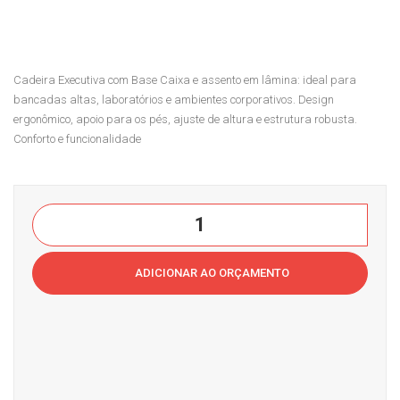
ndi
cuti
me
va
nto
bas
Cadeira Executiva com Base Caixa e assento em lâmina: ideal para
15
e
bancadas altas, laboratórios e ambientes corporativos. Design
mm
caix
ergonômico, apoio para os pés, ajuste de altura e estrutura robusta.
fec
a
Conforto e funcionalidade
had
sist
o
em
Cas
a
Cadeira
a
BKS
Executiva
do
Cas
Base
ADICIONAR AO ORÇAMENTO
Caixa
Esc
a
com
ritór
do
lâminaCasa
io
Esc
do
ritór
Escritório
io