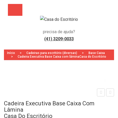
precisa de ajuda?
(41) 3209-0033
Início
>
Cadeiras para escritório (diversas)
>
Base Caixa
>
Cadeira Executiva Base Caixa com lâminaCasa do Escritório
Zoo
aia
adei
Cadeira Executiva Base Caixa Com
de
ra
Lâmina
Ate
Exe
Casa Do Escritório