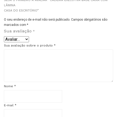
SEJA O PRIMEIRO A AVALIAR “CADEIRA EXECUTIVA BASE CAIXA COM
LÂMINA
CASA DO ESCRITÓRIO”
O seu endereço de e-mail não será publicado.
Campos obrigatórios são
marcados com
*
Sua avaliação
*
Sua avaliação sobre o produto
*
Nome
*
E-mail
*