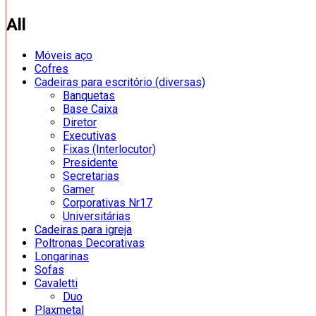
All
Móveis aço
Cofres
Cadeiras para escritório (diversas)
Banquetas
Base Caixa
Diretor
Executivas
Fixas (Interlocutor)
Presidente
Secretarias
Gamer
Corporativas Nr17
Universitárias
Cadeiras para igreja
Poltronas Decorativas
Longarinas
Sofas
Cavaletti
Duo
Plaxmetal