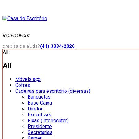
icon-call-out
precisa de ajuda?
(41) 3334-2020
All
All
Móveis aço
Cofres
Cadeiras para escritório (diversas)
Banquetas
Base Caixa
Diretor
Executivas
Fixas (Interlocutor)
Presidente
Secretarias
Gamer