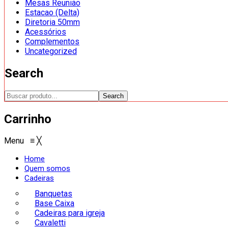
Mesas Reunião
Estacao (Delta)
Diretoria 50mm
Acessórios
Complementos
Uncategorized
Search
Search
Carrinho
Menu
≡
╳
Home
Quem somos
Cadeiras
Banquetas
Base Caixa
Cadeiras para igreja
Cavaletti