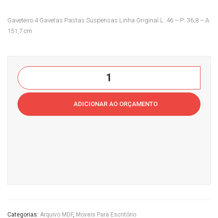
Tra
BL
Gaveteiro 4 Gavetas Pastas Suspensas Linha Original L: 46 – P: 36,8 – A:
balh
M
151,7 cm
o
B04
Cas
Cas
a
a
Arquivo
do
do
4
Esc
Esc
Gavetas
ritór
ritór
ADICIONAR AO ORÇAMENTO
Pastas
io
io
Suspensas
quantidade
Categorias:
Arquivo MDF
,
Moveis Para Escritório