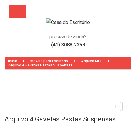
precisa de ajuda?
(41) 3088-2258
Início
>
Moveis para Escritório
>
Arquivo MDF
>
Arquivo 4 Gavetas Pastas Suspensas
Zoo
sta
ong
Arquivo 4 Gavetas Pastas Suspensas
ção
arin
de
a