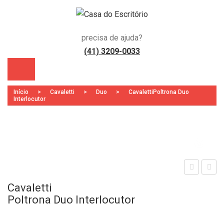
precisa de ajuda?
(41) 3209-0033
Início
>
Cavaletti
>
Duo
>
CavalettiPoltrona Duo
Interlocutor
Zoo
)
aval
aval
Cavaletti
etti
etti
Poltrona Duo Interlocutor
Polt
Polt
ron
ron