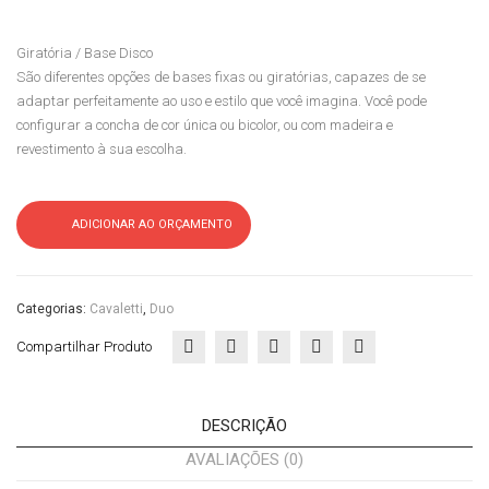
a
a
Giratória / Base Disco
Inte
Inte
São diferentes opções de bases fixas ou giratórias, capazes de se
rloc
rloc
adaptar perfeitamente ao uso e estilo que você imagina. Você pode
utor
utor
configurar a concha de cor única ou bicolor, ou com madeira e
revestimento à sua escolha.
Duo
Duo
4
co
pés
m
ADICIONAR AO ORÇAMENTO
pra
nch
eta
Categorias:
Cavaletti
,
Duo
Compartilhar Produto
DESCRIÇÃO
AVALIAÇÕES (0)