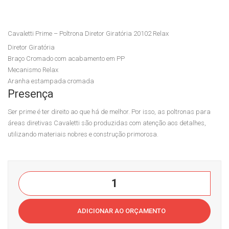
me
me
–
–
Cavaletti Prime – Poltrona Diretor Giratória 20102 Relax
Polt
Polt
Diretor Giratória
ron
ron
Braço Cromado com acabamento em PP
a
a
Mecanismo Relax
Pre
Dire
Aranha estampada cromada
Presença
side
tor
nte
Gira
Ser prime é ter direito ao que há de melhor. Por isso, as poltronas para
Gira
tóri
áreas diretivas Cavaletti são produzidas com atenção aos detalhes,
utilizando materiais nobres e construção primorosa.
tóri
a
a
Extr
201
a
Cavaletti
01
201
Prime
Rela
03
-
x
Rela
ADICIONAR AO ORÇAMENTO
Poltrona
x