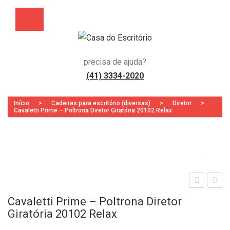
precisa de ajuda?
(41) 3334-2020
Início
>
Cadeiras para escritório (diversas)
>
Diretor
>
Cavaletti Prime – Poltrona Diretor Giratória 20102 Relax
Zoo
aval
aval
Cavaletti Prime – Poltrona Diretor
etti
etti
Giratória 20102 Relax
Pri
Pri