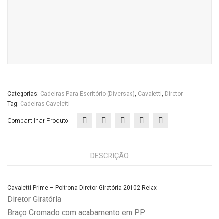
Diretor
Giratória
20102
Relax
quantidade
Categorias:
Cadeiras Para Escritório (diversas)
,
Cavaletti
,
Diretor
Tag:
Cadeiras Caveletti
Compartilhar Produto
DESCRIÇÃO
Cavaletti Prime – Poltrona Diretor Giratória 20102 Relax
Diretor Giratória
Braço Cromado com acabamento em PP