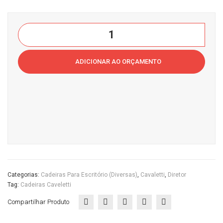
pad
a
Cas
Cavaletti
a
NewNet
do
-
ADICIONAR AO ORÇAMENTO
Poltrona
Esc
Diretor
ritór
Giratória
io
16002
Syncron
3DCasa
do
Escritório
Categorias:
Cadeiras Para Escritório (diversas)
,
Cavaletti
,
Diretor
quantidade
Tag:
Cadeiras Caveletti
Compartilhar Produto