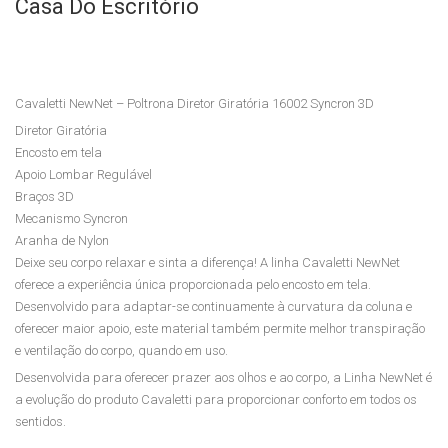
Mas
Pri
Casa Do Escritório
ter
me
–
–
Polt
Polt
Cavaletti NewNet – Poltrona Diretor Giratória 16002 Syncron 3D
ron
ron
Diretor Giratória
a
a
Encosto em tela
Pre
Dire
Apoio Lombar Regulável
side
tor
Braços 3D
Mecanismo Syncron
nte
Gira
Aranha de Nylon
Gira
tóri
Deixe seu corpo relaxar e sinta a diferença! A linha Cavaletti NewNet
tóri
a
oferece a experiência única proporcionada pelo encosto em tela.
Desenvolvido para adaptar-se continuamente à curvatura da coluna e
a
201
oferecer maior apoio, este material também permite melhor transpiração
200
02
e ventilação do corpo, quando em uso.
01
Rela
Desenvolvida para oferecer prazer aos olhos e ao corpo, a Linha NewNet é
Est
x
a evolução do produto Cavaletti para proporcionar conforto em todos os
am
sentidos.