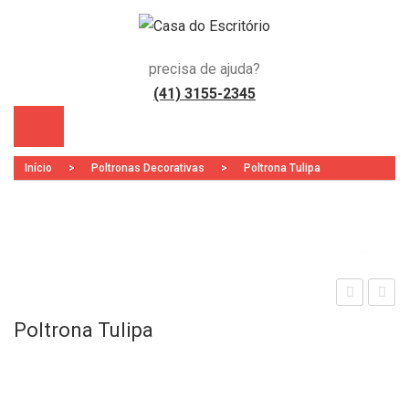
precisa de ajuda?
(41) 3155-2345
Início
>
Poltronas Decorativas
>
Poltrona Tulipa
Zoo
)
oltr
adei
Poltrona Tulipa
ona
ra
luna
Bos
bas
ton